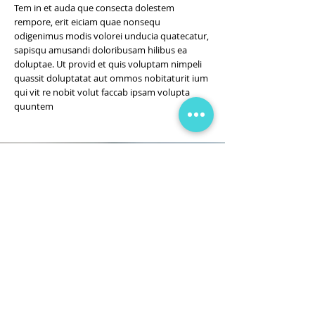
Tem in et auda que consecta dolestem
rempore, erit eiciam quae nonsequ
odigenimus modis volorei unducia quatecatur,
sapisqu amusandi doloribusam hilibus ea
doluptae. Ut provid et quis voluptam nimpeli
quassit doluptatat aut ommos nobitaturit ium
qui vit re nobit volut faccab ipsam volupta
quuntem
We work remotely with
families from anywhere!
Call
818-288-2450